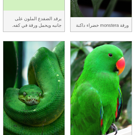
يرقد الضفدع الملون على
ورقة monstera خضراء داكنة
جانبه ويحمل ورقة في كفه.