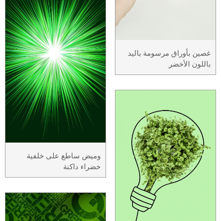
غصين بأوراق مرسومة باليد
باللون الأخضر
وميض ساطع على خلفية
خضراء داكنة