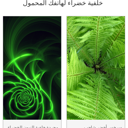
خلفية خضراء لهاتفك المحمول
سرخس أخضر شاحب
مجردة خلفية النيون الخضراء