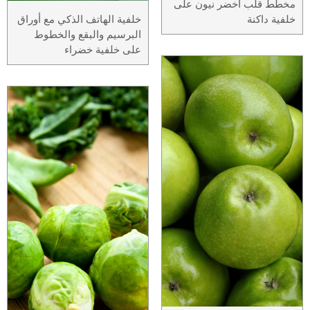
مخطط قلب أخضر نيون على
خلفية داكنة
خلفية الهاتف الذكي مع أوراق
البرسيم والبقع والخطوط
على خلفية خضراء