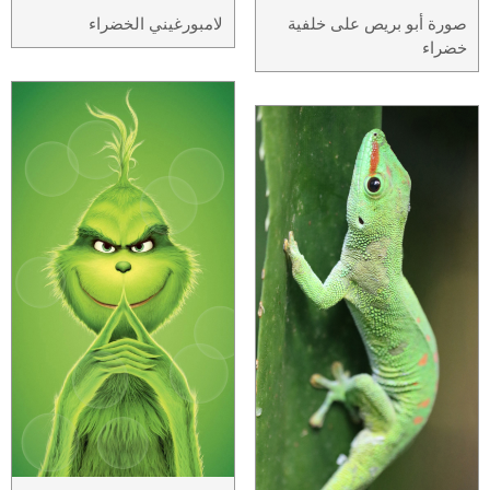
صورة أبو بريص على خلفية
لامبورغيني الخضراء
خضراء