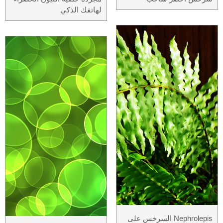
لهاتفك الذكي
Nephrolepis السرخس على