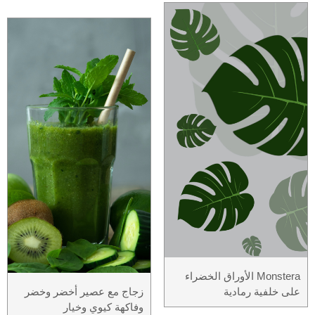
Monstera الأوراق الخضراء
على خلفية رمادية
زجاج مع عصير أخضر وخضر
وفاكهة كيوي وخيار