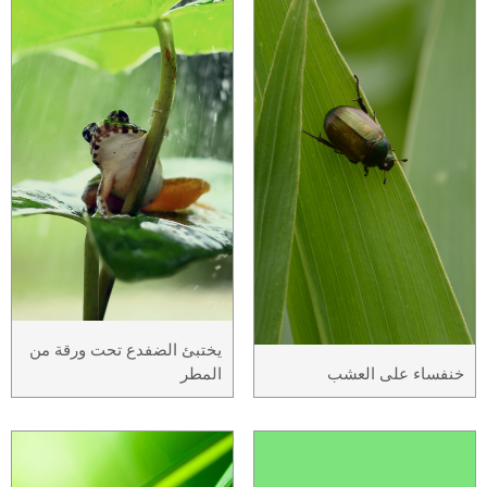
يختبئ الضفدع تحت ورقة من
خنفساء على العشب
المطر