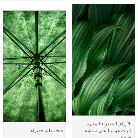
الأوراق الخضراء المثيرة
لنبات هوستا على شاشة
فتح مظلة خضراء
هاتفك