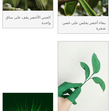
الجني الأخضر يقف على ساق
ببغاء أخضر يجلس على غصن
واحدة
شجرة