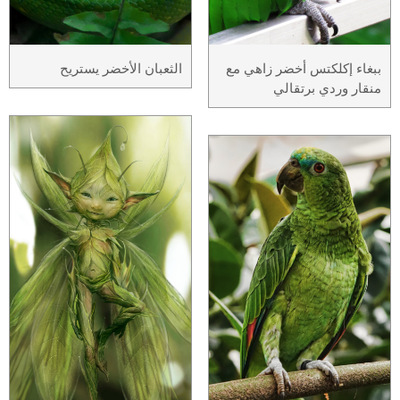
ببغاء إكلكتس أخضر زاهي مع
الثعبان الأخضر يستريح
منقار وردي برتقالي