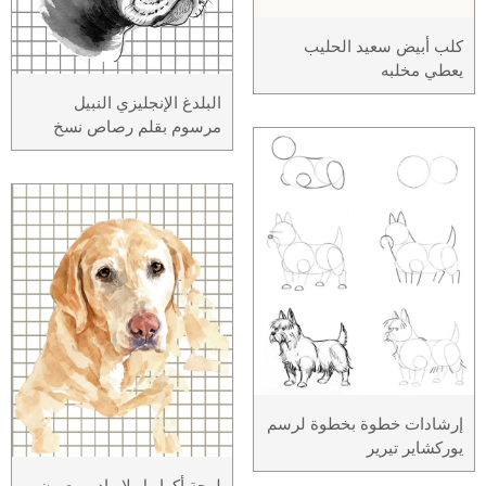
كلب أبيض سعيد الحليب
يعطي مخلبه
البلدغ الإنجليزي النبيل
مرسوم بقلم رصاص نسخ
إرشادات خطوة بخطوة لرسم
يوركشاير تيرير
لوحة أكواريل لابرادور بعيون