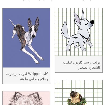
بولت. رسم كارتون للكلب
الشجاع الصغير
كلب Whippet لعوب مرسومة
بأقلام رصاص ملونة