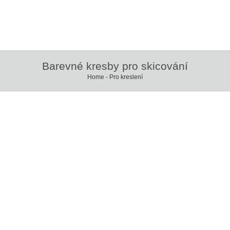
Barevné kresby pro skicování
Home
-
Pro kreslení