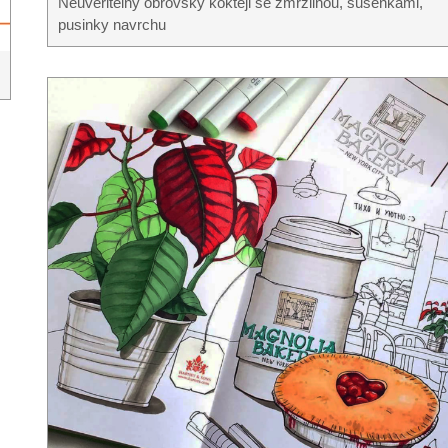
Neuvěřitelný obrovský koktejl se zmrzlinou, sušenkami,
pusinky navrchu