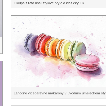
Hloupá žirafa nosí stylové brýle a klasický luk
Lahodné vícebarevné makaróny v úvodním uměleckém sty