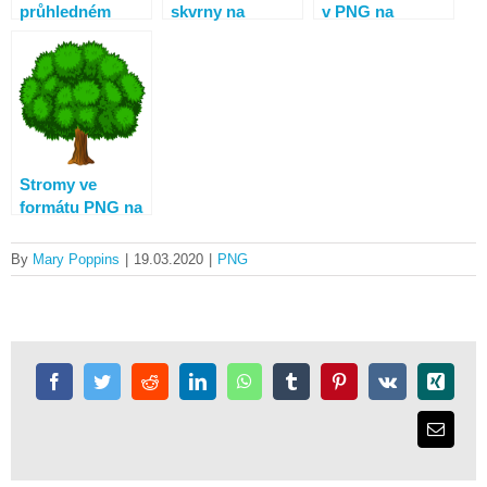
průhledném
skvrny na
v PNG na
pozadí ve
průhledném
průhledném
formátu PNG.
pozadí ve
pozadí
180 obrázků
formátu PNG
Stromy ve
formátu PNG na
průhledném
pozadí – obrázky
By
Mary Poppins
|
19.03.2020
|
PNG
zdarma