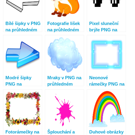
Bílé šipky v PNG
Fotografie lišek
Pixel sluneční
na průhledném
na průhledném
brýle PNG na
pozadí. 100
pozadí. 100
průhledném
klipartů zdarma
nejlepších
pozadí
bezplatných
PNG
Modré šipky
Mraky v PNG na
Neonové
PNG na
průhledném
rámečky PNG na
průhledném
pozadí – 100
průhledném
pozadí zdarma a
obrázků zdarma
pozadí
vysoké rozlišení
Fotorámečky na
Šplouchání a
Duhové obrázky