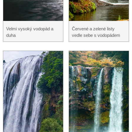
Velmi vysoký vodopád a
Červené a zelené listy
duha
vedle sebe s vodopádem