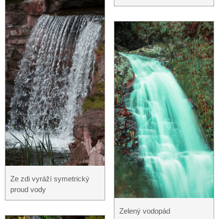
Ze zdi vyráží symetrický
proud vody
Zelený vodopád