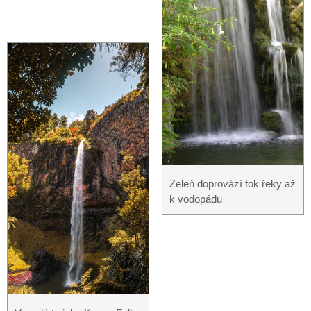
Zeleň doprovází tok řeky až
k vodopádu