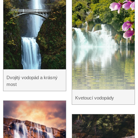
Dvojitý vodopád a krásný
most
Kvetoucí vodopády