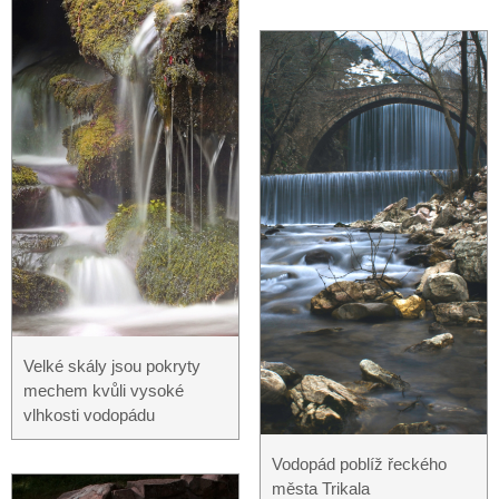
Velké skály jsou pokryty
mechem kvůli vysoké
vlhkosti vodopádu
Vodopád poblíž řeckého
města Trikala