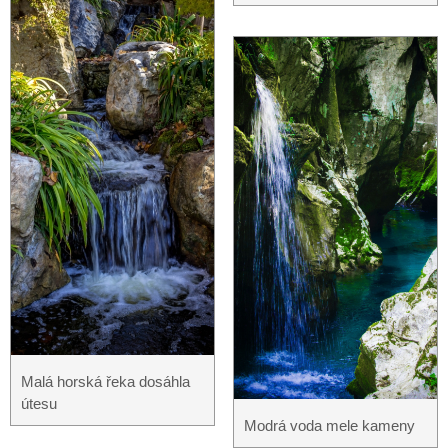
Malá horská řeka dosáhla
útesu
Modrá voda mele kameny