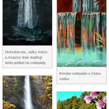
Hvězdná noc, velký měsíc
a mrazivý drak doplňují
tento pohled na vodopády
Kresba vodopádu s čistou
vodou