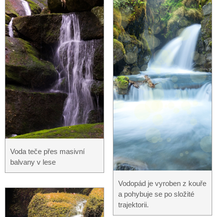
Voda teče přes masivní
balvany v lese
Vodopád je vyroben z kouře
a pohybuje se po složité
trajektorii.