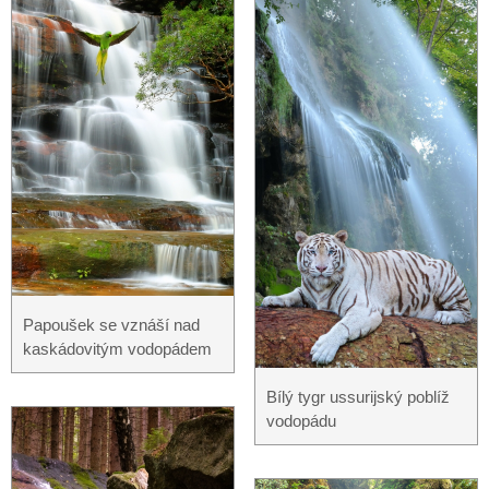
Papoušek se vznáší nad
kaskádovitým vodopádem
Bílý tygr ussurijský poblíž
vodopádu