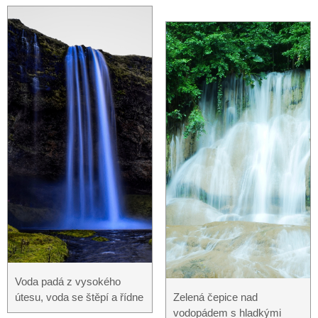
Voda padá z vysokého
útesu, voda se štěpí a řídne
Zelená čepice nad
vodopádem s hladkými