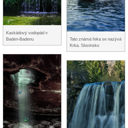
Kaskádový vodopád v
Baden-Badenu
Tato známá řeka se nazývá
Krka. Slovinsko