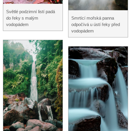
Světlé podzimní listí padá
do řeky s malým
Smrtící mořská panna
vodopádem
odpočívá u ústí řeky před
vodopádem