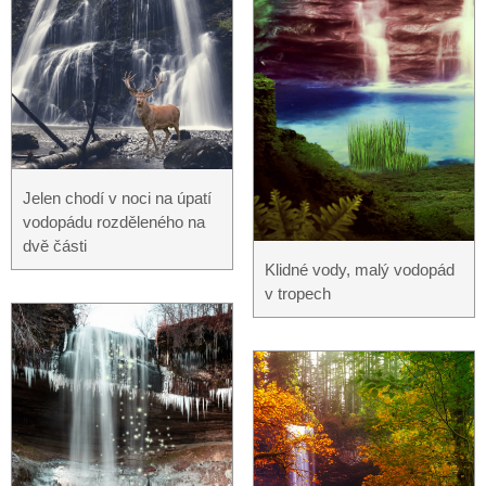
Jelen chodí v noci na úpatí
vodopádu rozděleného na
dvě části
Klidné vody, malý vodopád
v tropech