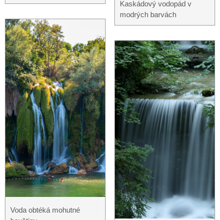
Kaskádový vodopád v
modrých barvách
Voda obtéká mohutné