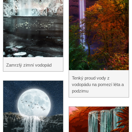
Zamrzlý zimní vodopád
Tenký proud vody z
vodopádu na pomezí léta a
podzimu