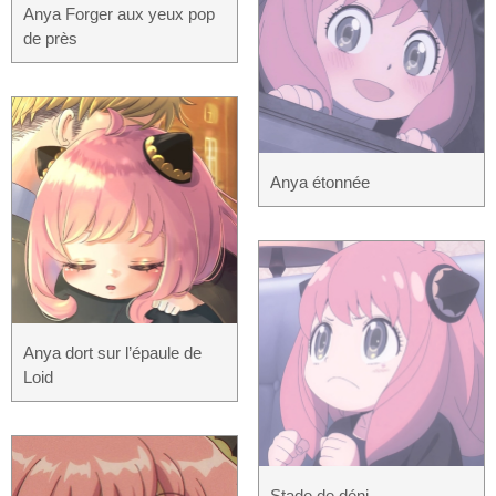
Anya Forger aux yeux pop
de près
Anya étonnée
Anya dort sur l’épaule de
Loid
Stade de déni