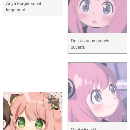
Anya Forger sourit
largement
De jolis yeux grands
ouverts
Quel joli profil