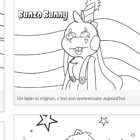
Un lapin si mignon, c’est son anniversaire aujourd’hui