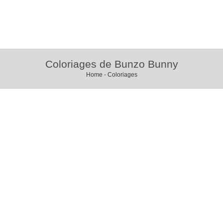
Coloriages de Bunzo Bunny
Home
-
Coloriages