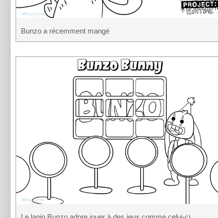
Bunzo a récemment mangé
Le lapin Bunzo adore jouer à des jeux comme celui-ci