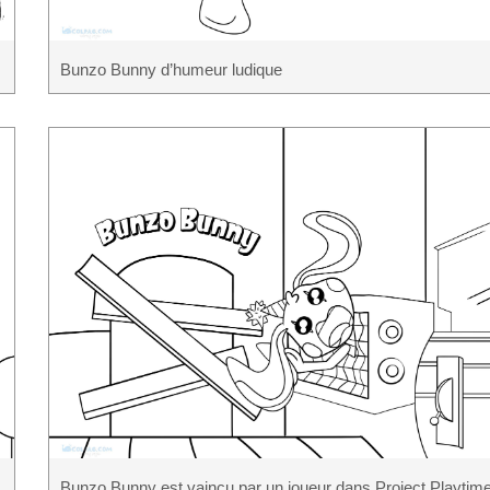
Bunzo Bunny d’humeur ludique
Bunzo Bunny est vaincu par un joueur dans Project Playtim