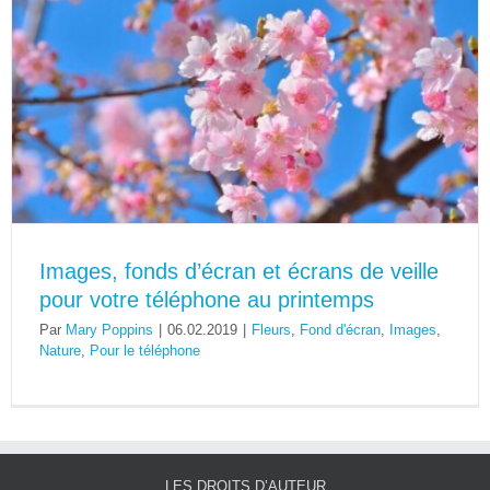
Images, fonds d’écran et écrans de veille
pour votre téléphone au printemps
Par
Mary Poppins
|
06.02.2019
|
Fleurs
,
Fond d'écran
,
Images
,
Nature
,
Pour le téléphone
LES DROITS D’AUTEUR