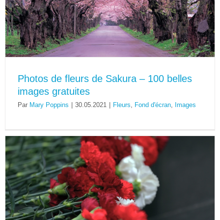
Photos de fleurs de Sakura – 100 belles
images gratuites
Par
Mary Poppins
|
30.05.2021
|
Fleurs
,
Fond d'écran
,
Images