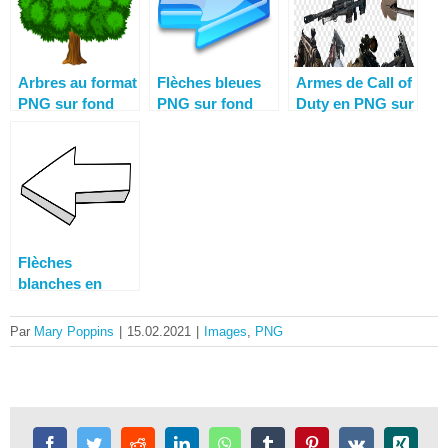
Arbres au format
Flèches bleues
Armes de Call of
PNG sur fond
PNG sur fond
Duty en PNG sur
transparent –
transparent et
fond transparent
Images gratuites
haute résolution
Flèches
blanches en
PNG sur fond
transparent. 100
Par
Mary Poppins
|
15.02.2021
|
Images
,
PNG
clipart gratuit