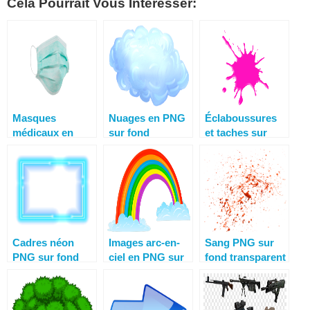
Cela Pourrait Vous Intéresser:
Masques
Nuages ​​en PNG
Éclaboussures
médicaux en
sur fond
et taches sur
PNG sur fond
transparent –
fond transparent
transparent. 20
100 images
au format PNG
meilleurs cliparts
gratuites
Cadres néon
Images arc-en-
Sang PNG sur
PNG sur fond
ciel en PNG sur
fond transparent
transparent
fond
transparent. 100
cliparts gratuits