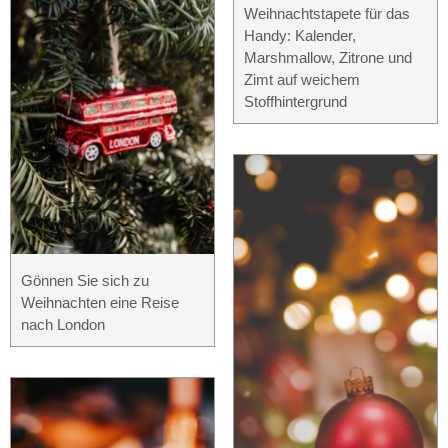
Weihnachtstapete für das
Handy: Kalender,
Marshmallow, Zitrone und
Zimt auf weichem
Stoffhintergrund
Gönnen Sie sich zu
Weihnachten eine Reise
nach London