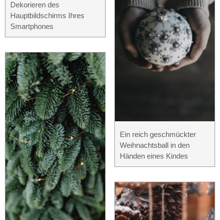
Dekorieren des
Hauptbildschirms Ihres
Smartphones
Ein reich geschmückter
Weihnachtsball in den
Händen eines Kindes