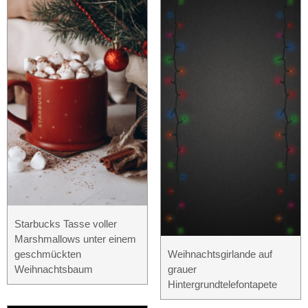
Starbucks Tasse voller
Marshmallows unter einem
geschmückten
Weihnachtsgirlande auf
Weihnachtsbaum
grauer
Hintergrundtelefontapete