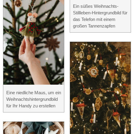
Ein süßes Weihnachts-
Stillleben-Hintergrundbild für
das Telefon mit einem
großen Tannenzapfen
Eine niedliche Maus, um ein
Weihnachtshintergrundbild
für Ihr Handy zu erstellen