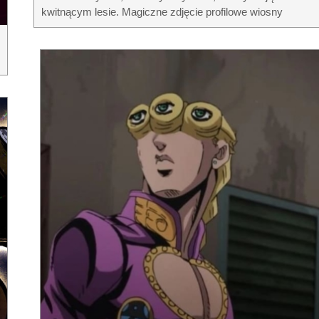
kwitnącym lesie. Magiczne zdjęcie profilowe wiosny