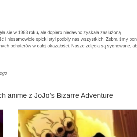
ęła się w 1983 roku, ale dopiero niedawno zyskała zasłużoną
ość i niesamowicie epicki styl podbiły nas wszystkich. Zebraliśmy po
wnych bohaterów w całej okazałości. Nasze zdjęcia są sygnowane, a
iego
ch anime z JoJo’s Bizarre Adventure