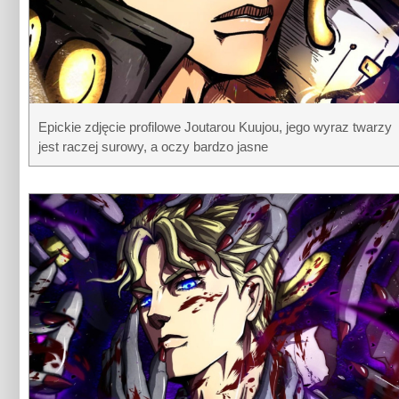
Epickie zdjęcie profilowe Joutarou Kuujou, jego wyraz twarzy
jest raczej surowy, a oczy bardzo jasne