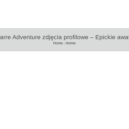
arre Adventure zdjęcia profilowe – Epickie aw
Home
-
Anime