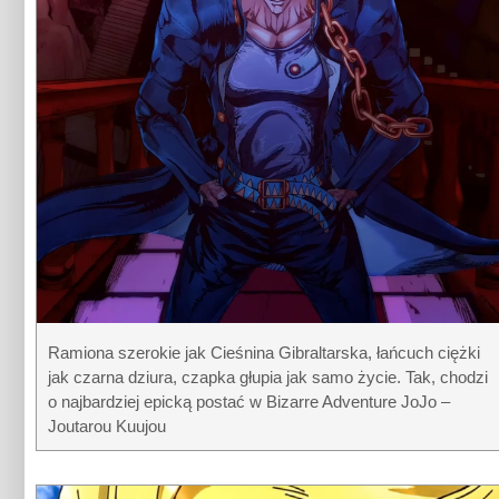
Ramiona szerokie jak Cieśnina Gibraltarska, łańcuch ciężki
jak czarna dziura, czapka głupia jak samo życie. Tak, chodzi
o najbardziej epicką postać w Bizarre Adventure JoJo –
Joutarou Kuujou