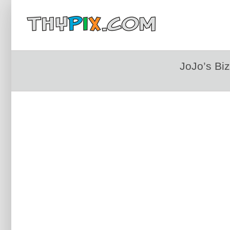
JoJo’s Biz