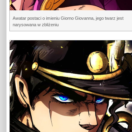
Awatar postaci o imieniu Giorno Giovanna, jego twarz jest
narysowana w zbliżeniu