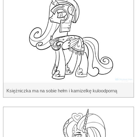
Księżniczka ma na sobie hełm i kamizelkę kuloodporną