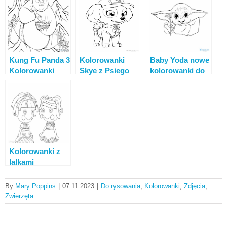
druku
wydrukowania
Kung Fu Panda 3
Kolorowanki
Baby Yoda nowe
Kolorowanki
Skye z Psiego
kolorowanki do
Patrolu
druku
Kolorowanki z
lalkami
Lalaloopsy do
druku
By
Mary Poppins
|
07.11.2023
|
Do rysowania
,
Kolorowanki
,
Zdjęcia
,
Zwierzęta