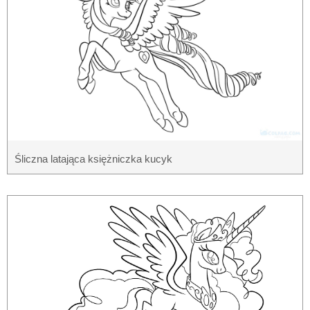
Śliczna latająca księżniczka kucyk