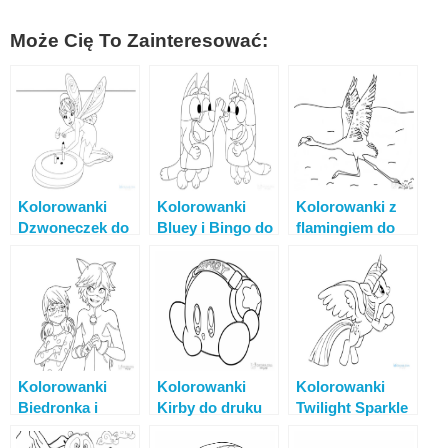
Może Cię To Zainteresować:
Kolorowanki
Kolorowanki
Kolorowanki z
Dzwoneczek do
Bluey i Bingo do
flamingiem do
druku
druku
druku online
Kolorowanki
Kolorowanki
Kolorowanki
Biedronka i
Kirby do druku
Twilight Sparkle
Czarny Kot do
za darmo
do