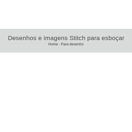
Desenhos e imagens Stitch para esboçar
Home
-
Para desenho