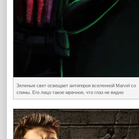
Зеленые свет освещает антигероя вселенной Marvel со
спины. Его лицо такое мрачное, что глаз не видно