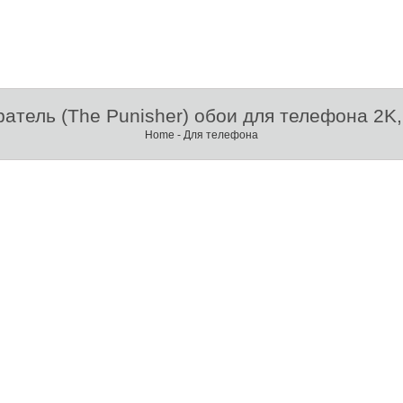
ратель (The Punisher) обои для телефона 2K,
Home
-
Для телефона