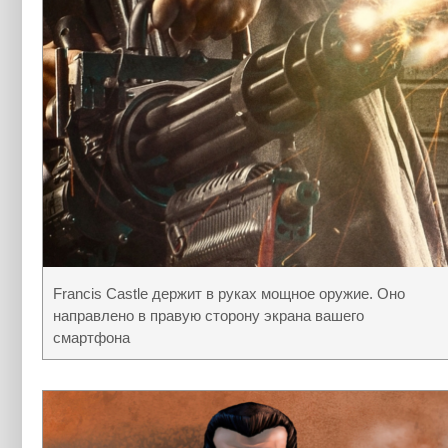
Francis Castle держит в руках мощное оружие. Оно
направлено в правую сторону экрана вашего
смартфона