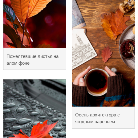
Пожелтевшие листья на
алом фоне
Осень архитектора с
ягодным вареньем