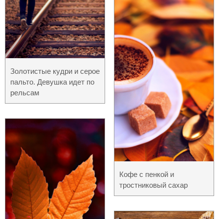
Золотистые кудри и серое
пальто. Девушка идет по
рельсам
Кофе с пенкой и
тростниковый сахар