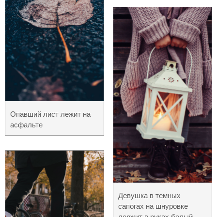
Опавший лист лежит на
асфальте
Девушка в темных
сапогах на шнуровке
держит в руках белый