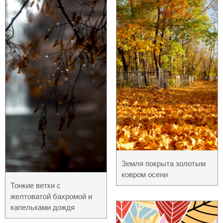
Земля покрыта золотым
ковром осени
Тонкие ветки с
желтоватой бахромой и
капельками дождя