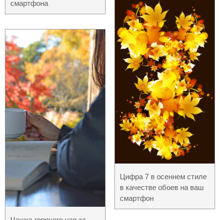
смартфона
Цифра 7 в осеннем стиле
в качестве обоев на ваш
смартфон
Чашка горячего чая за