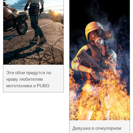
Эти обои придутся по
нраву любителям
мототехники и PUBG
Девушка в огнеупорном