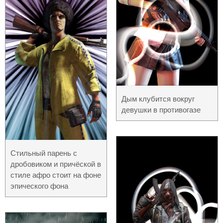
Дым клубится вокруг
девушки в противогазе
Стильный парень с
дробовиком и причёской в
стиле афро стоит на фоне
эпического фона