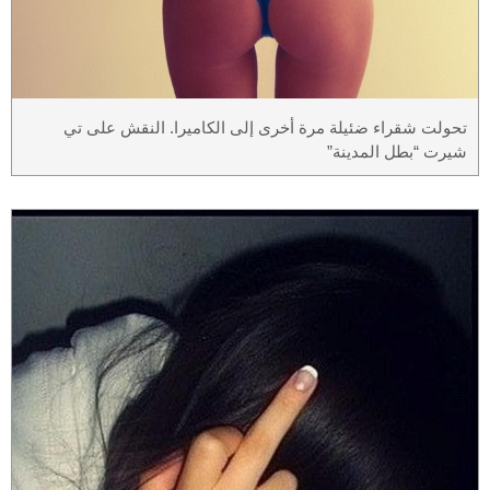
تحولت شقراء ضئيلة مرة أخرى إلى الكاميرا. النقش على تي
شيرت “بطل المدينة”