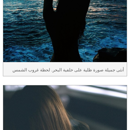
أنثى جميلة صورة ظلية على خلفية البحر. لحظة غروب الشمس