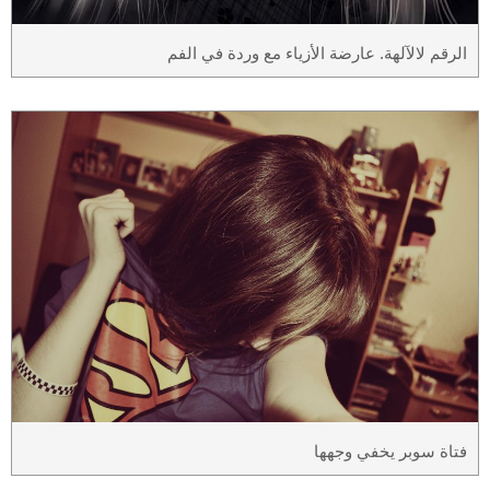
الرقم لالآلهة. عارضة الأزياء مع وردة في الفم
فتاة سوبر يخفي وجهها