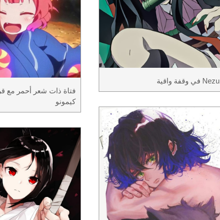
 في وقفة واقية
فتاة ذات شعر أحمر مع قر
كيمونو