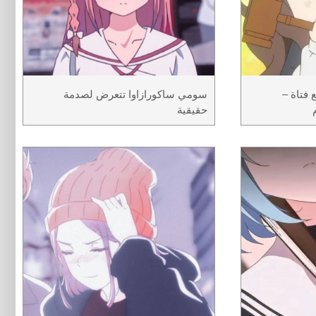
فتاة –
سومي ساكورازاوا تتعرض لصدمة
حقيقية