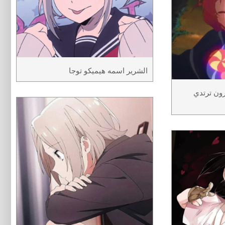
الشرير اسمه هيميكو توجا
ون ترتدي