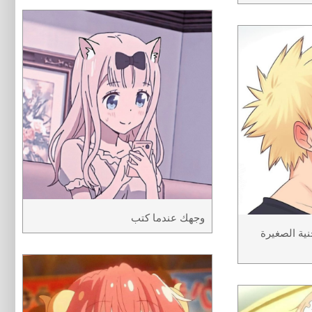
وجهك عندما كتب
نية الصغيرة