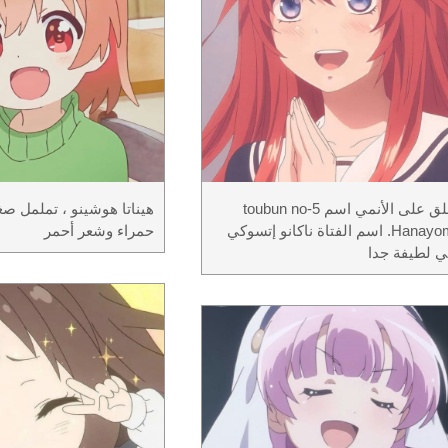
يُطلق على الأنمي اسم 5-toubun no
هيناتا هوشينو ، تململ صغ
Hanayome. اسم الفتاة ناكانو إتسوكي
حمراء وشعر أحمر
 لطيفة جدا