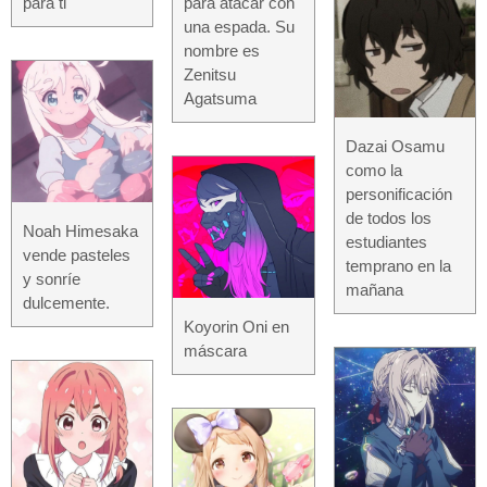
para ti
para atacar con
una espada. Su
nombre es
Zenitsu
Agatsuma
Dazai Osamu
como la
personificación
de todos los
Noah Himesaka
estudiantes
vende pasteles
temprano en la
y sonríe
mañana
dulcemente.
Koyorin Oni en
máscara