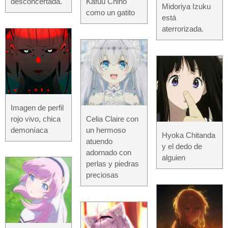
desconcertada.
Kafuu Chino
Midoriya Izuku
como un gatito
está
aterrorizada.
Imagen de perfil
rojo vivo, chica
Celia Claire con
demoníaca
un hermoso
Hyoka Chitanda
atuendo
y el dedo de
adornado con
alguien
perlas y piedras
preciosas