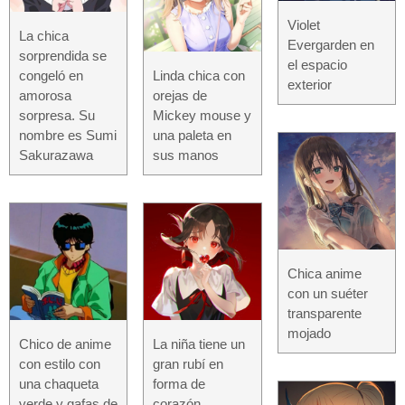
Violet
La chica
Evergarden en
sorprendida se
el espacio
congeló en
Linda chica con
exterior
amorosa
orejas de
sorpresa. Su
Mickey mouse y
nombre es Sumi
una paleta en
Sakurazawa
sus manos
Chica anime
con un suéter
transparente
mojado
Chico de anime
La niña tiene un
con estilo con
gran rubí en
una chaqueta
forma de
verde y gafas de
corazón.