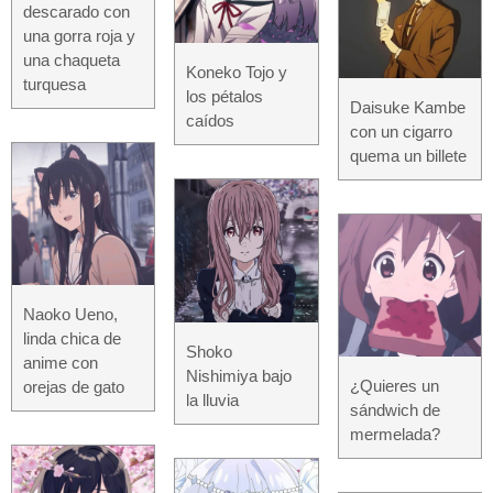
descarado con
una gorra roja y
una chaqueta
Koneko Tojo y
turquesa
los pétalos
Daisuke Kambe
caídos
con un cigarro
quema un billete
Naoko Ueno,
linda chica de
Shoko
anime con
Nishimiya bajo
¿Quieres un
orejas de gato
la lluvia
sándwich de
mermelada?