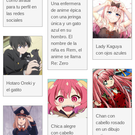
como avatar
Una enfermera
para tu perfil en
de anime épica
las redes
con una jeringa
sociales
única y un gato
azul en su
hombro. El
nombre de la
Lady Kaguya
niña es Rem, el
con ojos azules
anime se llama
Re: Zero
Hotaro Oreki y
el gatito
Chan con
cabello rosado
Chica alegre
en un dibujo
con cabello