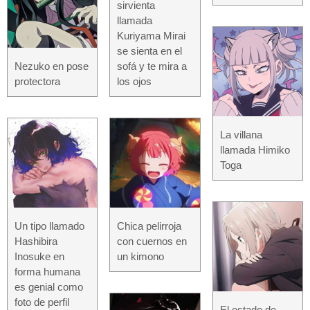
sirvienta
llamada
Kuriyama Mirai
se sienta en el
Nezuko en pose
sofá y te mira a
protectora
los ojos
La villana
llamada Himiko
Toga
Un tipo llamado
Chica pelirroja
Hashibira
con cuernos en
Inosuke en
un kimono
forma humana
es genial como
foto de perfil
El estado de