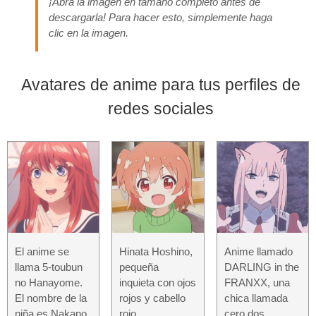
¡Abra la imagen en tamaño completo antes de
descargarla! Para hacer esto, simplemente haga
clic en la imagen.
Avatares de anime para tus perfiles de
redes sociales
El anime se
Hinata Hoshino,
Anime llamado
llama 5-toubun
pequeña
DARLING in the
no Hanayome.
inquieta con ojos
FRANXX, una
El nombre de la
rojos y cabello
chica llamada
niña es Nakano
rojo
cero dos