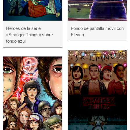
Héroes de la serie
Fondo de pantalla móvil con
«Stranger Things» sobre
Eleven
fondo azul