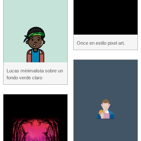
Once en estilo pixel art.
Lucas minimalista sobre un
fondo verde claro