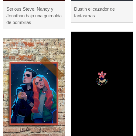
Serious Steve, Nancy y
Dustin el cazador de
Jonathan bajo una guirnalda
fantasmas
de bombillas