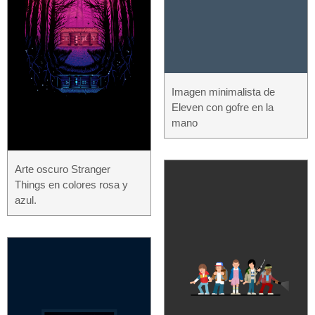
Imagen minimalista de
Eleven con gofre en la
mano
Arte oscuro Stranger
Things en colores rosa y
azul.