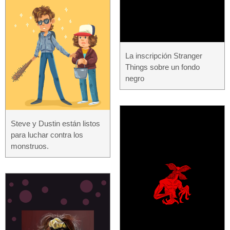
La inscripción Stranger
Things sobre un fondo
negro
Steve y Dustin están listos
para luchar contra los
monstruos.