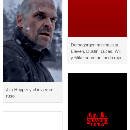
Demogorgon minimalista,
Eleven, Dustin, Lucas, Will
y Mike sobre un fondo rojo
Jim Hopper y el invierno
ruso