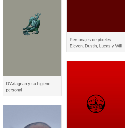
Personajes de píxeles
Eleven, Dustin, Lucas y Will
D’Artagnan y su higiene
personal