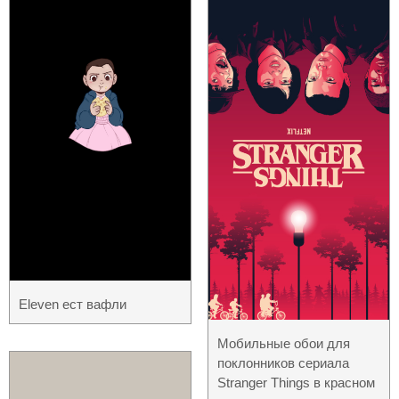
Eleven ест вафли
Мобильные обои для
поклонников сериала
Stranger Things в красном