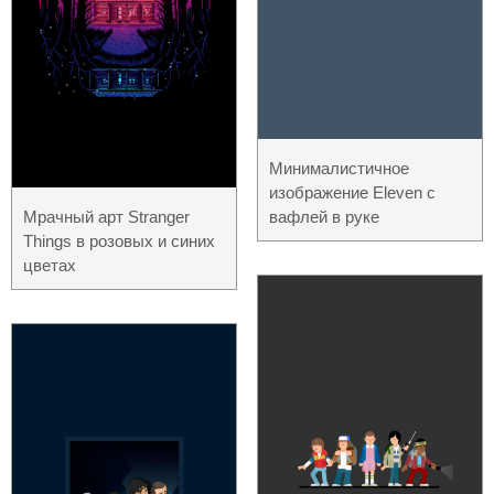
Минималистичное
изображение Eleven с
Мрачный арт Stranger
вафлей в руке
Things в розовых и синих
цветах