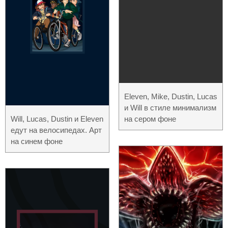
Eleven, Mike, Dustin, Lucas
и Will в стиле минимализм
Will, Lucas, Dustin и Eleven
на сером фоне
едут на велосипедах. Арт
на синем фоне