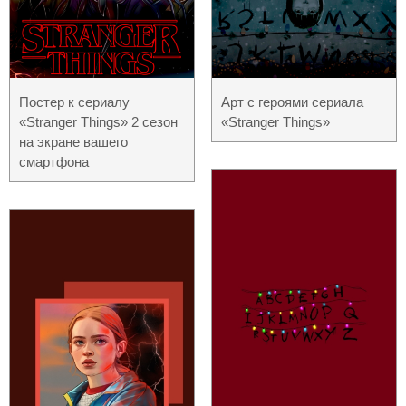
Постер к сериалу
Арт с героями сериала
«Stranger Things» 2 сезон
«Stranger Things»
на экране вашего
смартфона