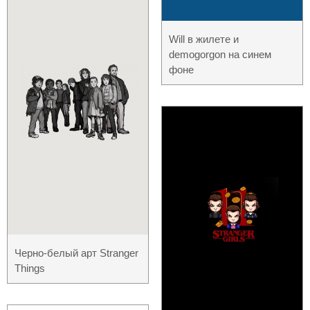
Will в жилете и
demogorgon на синем
фоне
Черно-белый арт Stranger
Things