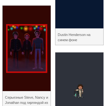
Dustin Henderson на
синем фоне
Серьезные Steve, Nancy и
Jonathan под гирляндой из