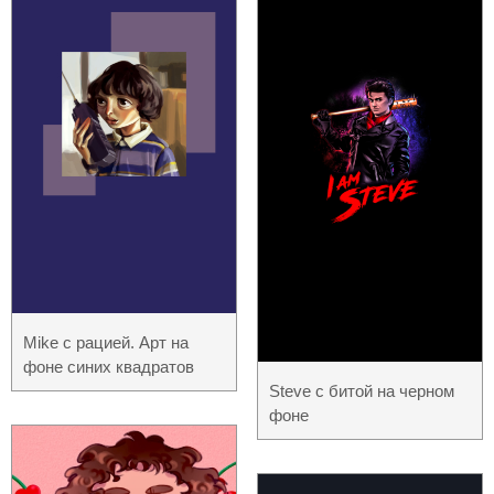
Mike с рацией. Арт на
фоне синих квадратов
Steve с битой на черном
фоне