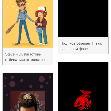
Надпись Stranger Things
на черном фоне
Steve и Dustin готовы
отбиваться от монстров