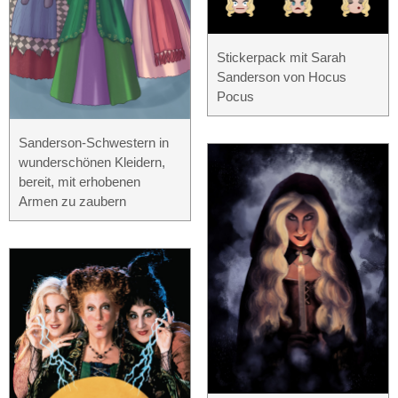
Stickerpack mit Sarah
Sanderson von Hocus
Pocus
Sanderson-Schwestern in
wunderschönen Kleidern,
bereit, mit erhobenen
Armen zu zaubern