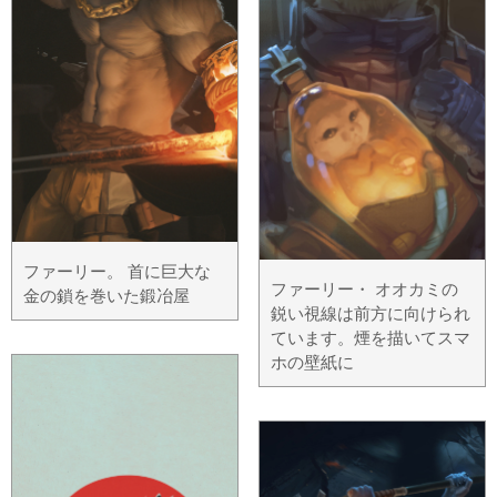
ファーリー。 首に巨大な
ファーリー・ オオカミの
金の鎖を巻いた鍛冶屋
鋭い視線は前方に向けられ
ています。煙を描いてスマ
ホの壁紙に