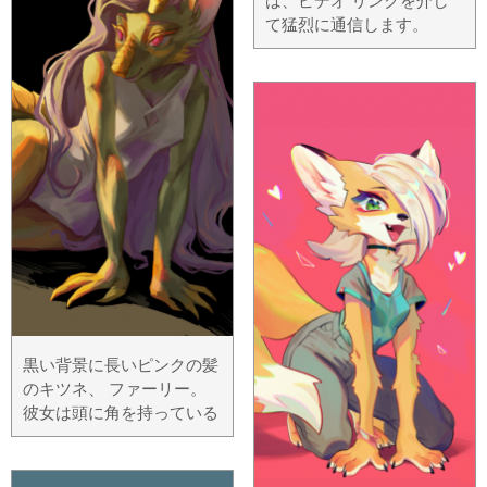
は、ビデオ リンクを介し
て猛烈に通信します。
黒い背景に長いピンクの髪
のキツネ、 ファーリー。
彼女は頭に角を持っている