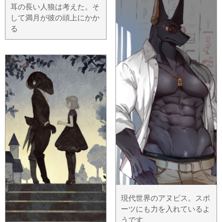
耳の長い人狼は考えた。そ
して満月が彼の頭上にかか
る
現代世界のアヌビス。スポ
ーツにも力を入れているよ
うです