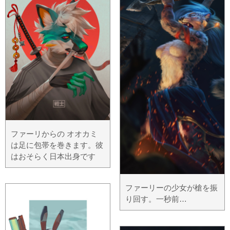
ファーリからの オオカミ
は足に包帯を巻きます。彼
はおそらく日本出身です
ファーリーの少女が槍を振
り回す。一秒前…