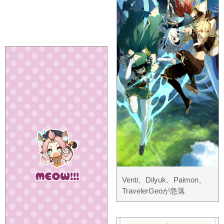
Venti、Dilyuk、Paimon、
TravelerGeoが急落