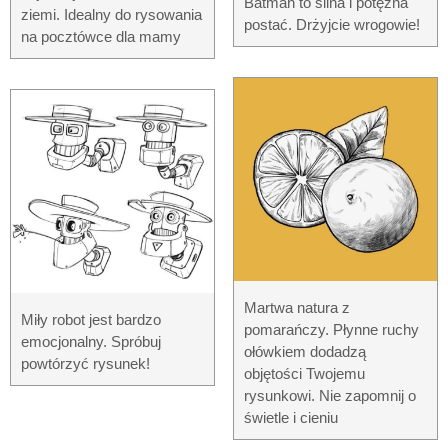
Batman to silna i potężna
ziemi. Idealny do rysowania
postać. Drżyjcie wrogowie!
na pocztówce dla mamy
Martwa natura z
Miły robot jest bardzo
pomarańczy. Płynne ruchy
emocjonalny. Spróbuj
ołówkiem dodadzą
powtórzyć rysunek!
objętości Twojemu
rysunkowi. Nie zapomnij o
świetle i cieniu