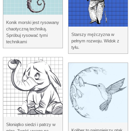
Konik morski jest rysowany
chaotyczną techniką.
Starszy mężczyzna w
Spróbuj rysować tymi
pełnym rozwoju. Widok z
technikami
tyłu.
Słoniątko siedzi i patrzy w
Koliber to najmniejszy ptak
górę. Zwróć uwagę na