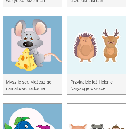
wszystko bez zmian
uszu jest taki sam!
Mysz je ser. Możesz go
Przyjaciele jeż i jelenie.
namalować radośnie
Narysuj je wkrótce