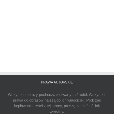
PRAWA AUTORSKIE
Wszystkie obrazy pochodzą z otwartych źródeł. Wszystkie
prawa do obrazów należą do ich właścicieli. Podczas
kopiowania treści z tej strony, proszę zamieścić link
zwrotny.