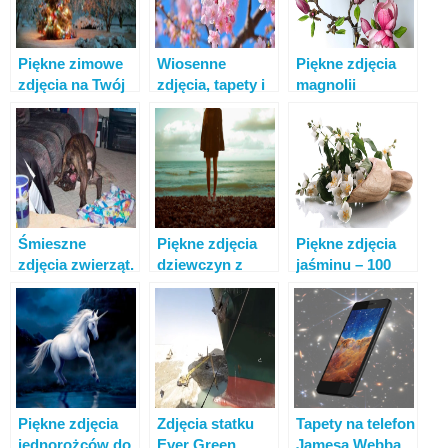
Piękne zimowe
Wiosenne
Piękne zdjęcia
zdjęcia na Twój
zdjęcia, tapety i
magnolii
telefon
wygaszacze
komórkowy. 99
ekranu dla
zdjęć za darmo
Twojego telefonu
Śmieszne
Piękne zdjęcia
Piękne zdjęcia
zdjęcia zwierząt.
dziewczyn z
jaśminu – 100
200 zdjęć, aby
ukrytą twarzą.
zdjęć
podnieść nastrój
Zdjęcia profilowe
kwitnącego
jaśminu
Piękne zdjęcia
Zdjęcia statku
Tapety na telefon
jednorożców do
Ever Green
Jamesa Webba