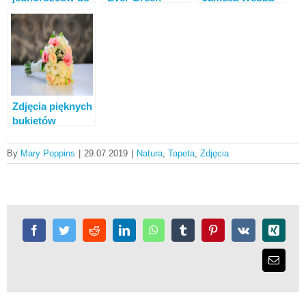
rysowania.
utkniętego w
Kosmiczny
Proste i złożone
Kanale Sueskim
Teleskop 2k i 4k
rysunki
Zdjęcia pięknych
bukietów
kwiatów. 80
wysokiej jakości
By
Mary Poppins
|
29.07.2019
|
Natura
,
Tapeta
,
Zdjęcia
zdjęć za darmo