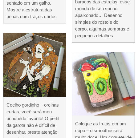
buracos das estrelas, esse
sentado em um galho.
mundo de seu sonho
Mostre a estrutura das
apaixonado… Desenho
penas com traços curtos
simples do rosto e do
corpo, algumas sombras e
pequenos detalhes
Coelho gordinho – orelhas
curtas, você será meu
brinquedo favorito! O perfil
Coloque as frutas em um
da garota não é difícil de
copo – o smoothie será
desenhar, preste atenção
muito doce. Um coquetel de