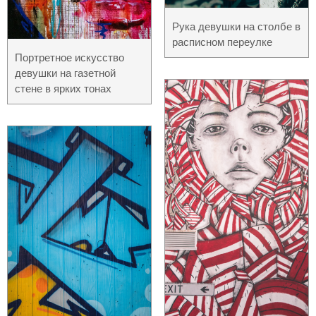
Рука девушки на столбе в
расписном переулке
Портретное искусство
девушки на газетной
стене в ярких тонах