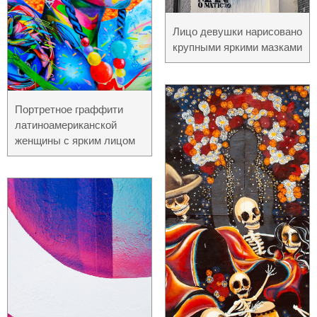
Лицо девушки нарисовано
крупными яркими мазками
Портретное граффити
латиноамериканской
женщины с ярким лицом