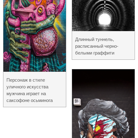
Длинный туннель,
расписанный черно-
белыми граффити
Персонаж в стиле
уличного искусства
мужчина играет на
саксофоне осьминога