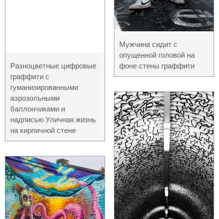
Мужчина сидит с
опущенной головой на
Разноцветные цифровые
фоне стены граффити
граффити с
гуманизированными
аэрозольными
баллончиками и
надписью Уличная жизнь
на кирпичной стене