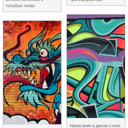
голубых тонах
Написание в диком стиле