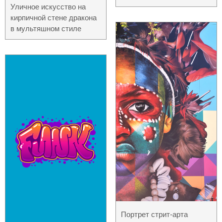
Уличное искусство на
кирпичной стене дракона
в мультяшном стиле
Портрет стрит-арта