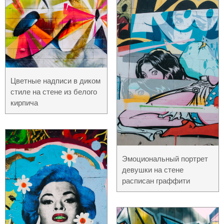
Цветные надписи в диком
стиле на стене из белого
кирпича
Эмоциональный портрет
девушки на стене
расписан граффити